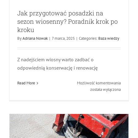
Jak przygotować posadzki na
sezon wiosenny? Poradnik krok po
kroku
By
Adriana Nowak
|
7 marca, 2025
|
Categories:
Baza wiedzy
Z nadejściem wiosny warto zadbać o
Dlaczego wyrównanie posadzek
odpowiednią konserwację i renowację
betonowych wpływa na trwałość
Jak
Read More
Możliwość komentowania
nawierzchni?
przygoto
została wyłączona
posadzki
Baza wiedzy
na
sezon
wiosenny
Poradnik
krok
po