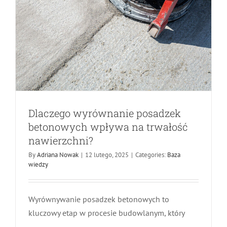
kroku
Dlaczego wyrównanie posadzek
betonowych wpływa na trwałość
nawierzchni?
By
Adriana Nowak
|
12 lutego, 2025
|
Categories:
Baza
wiedzy
Wyrównywanie posadzek betonowych to
kluczowy etap w procesie budowlanym, który