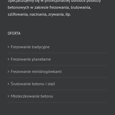
Specjalizujemy się w profesjonalnej obróbce podłoży
betonowych w zakresie frezowania, śrutowania,
szlifowania, nacinania, zrywania, itp.
OFERTA
Frezowanie tradycyjne
Frezowanie planetarne
Frezowanie minidrogówkami
Śrutowanie betonu i stali
Młoteczkowanie betonu
Nacinanie