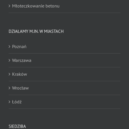
Młoteczkowanie betonu
Nacinanie
DZIAŁAMY M.IN. W MIASTACH
Nacinanie pod odwodnienia liniowe
Poznań
Zrywanie wykładzin dywanowych
Warszawa
Zrywanie posadzek żywicznych
Kraków
Zrywanie posadzek przemysłowych
Wrocław
Zrywanie posadzek i nawierzchni sportowych
Łódź
Zrywanie parkietów
Zrywanie papy i bitumów
SIEDZIBA