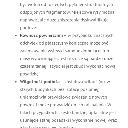
być wolna od rozległych pęknięć strukturalnych i
odspojonych fragmentów. Miejscowe rysy można
naprawić, ale duże zniszczenia dyskwalifikują
podłoże.
Równość powierzchni
– w przypadku znacznych
odchyłek od płaszczyzny konieczne może być
zastosowanie wylewki samopoziomującej lub
masy wyrównującej. Jeśli różnice są bardzo duże,
czasem taniej i szybciej jest skuć i wykonać nową
posadzkę.
Wilgotność podłoża
– zbyt duża wilgoć (np. w
starych budynkach bez izolacji poziomej)
uniemożliwia prawidłowe związanie nowych
powłok i może prowadzić do ich odspajania. W
takich przypadkach często bardziej opłacalne jest
usunięcie starej posadzki i wykonanie nowej wraz
z izolacją przeciwwilgociową.