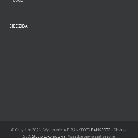
Zrywanie parkietów
Zrywanie papy i bitumów
SIEDZIBA
Zrywanie nawierzchni nietypowych
Zrywanie klejów
Zrywanie kafli
Oznakowanie poziome
SZLIFOWANIE RĘCZNE DO PARAMETRU dZ
AUDYT PŁASKOŚCI I RÓWNOŚCI POSADZKI W
WĄSKICH KORYTARZACH
ULTRA PRECYZYJNE SZLIFOWANIE FLOORSHAVER
© Copyright 2026 | Wykonanie: A.F. BANKFOTO
BANKFOTO
| Obsługa
SEO:
Studio Lokomotywa
| Wszelkie prawa zastrzeżone