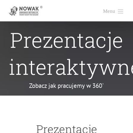
Przejdź
do
zawartości
Prezentacje
interaktywn
Zobacz jak pracujemy w 360`
Prezentacje