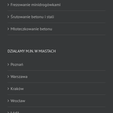
Frezowanie minidrogówkami
Śrutowanie betonu i stali
Młoteczkowanie betonu
Nacinanie
DZIAŁAMY M.IN. W MIASTACH
Nacinanie pod odwodnienia liniowe
Poznań
Zrywanie wykładzin dywanowych
Warszawa
Zrywanie posadzek żywicznych
Kraków
Zrywanie posadzek przemysłowych
Wrocław
Zrywanie posadzek i nawierzchni sportowych
Łódź