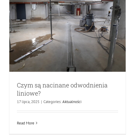
Czym są nacinane odwodnienia
liniowe?
Przemysłowe zrywanie kafli –
17 lipca, 2025
|
Categories:
Aktualności
skuteczność, precyzja i oszczędność
czasu
Read More
Aktualności