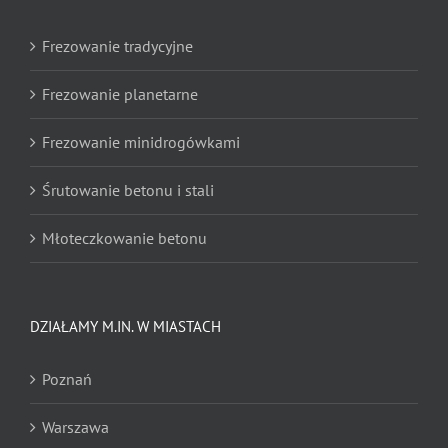
Frezowanie tradycyjne
Frezowanie planetarne
Frezowanie minidrogówkami
Śrutowanie betonu i stali
Młoteczkowanie betonu
Nacinanie
DZIAŁAMY M.IN. W MIASTACH
Nacinanie pod odwodnienia liniowe
Poznań
Zrywanie wykładzin dywanowych
Warszawa
Zrywanie posadzek żywicznych