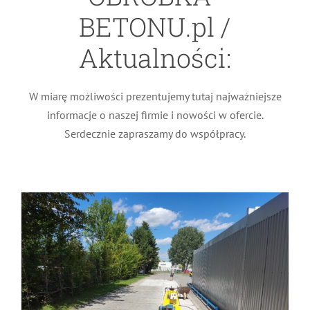
BETONU.pl /
Aktualności:
Precyzyjna obróbka betonu –
W miarę możliwości prezentujemy tutaj najważniejsze
frezowanie na placu przemysłowym
informacje o naszej firmie i nowości w ofercie.
Aktualności
Serdecznie zapraszamy do współpracy.