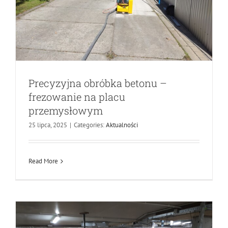
Precyzyjna obróbka betonu –
frezowanie na placu
przemysłowym
Czym są nacinane odwodnienia
25 lipca, 2025
|
Categories:
Aktualności
liniowe?
Aktualności
Read More