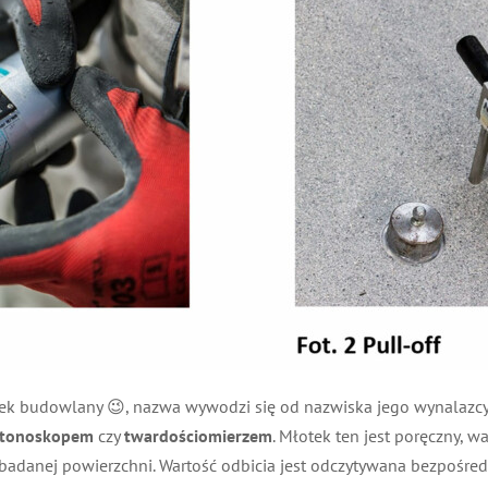
tek budowlany 😉, nazwa wywodzi się od nazwiska jego wynalazcy 
betonoskopem
czy
twardościomierzem
. Młotek ten jest poręczny, 
adanej powierzchni. Wartość odbicia jest odczytywana bezpośredn