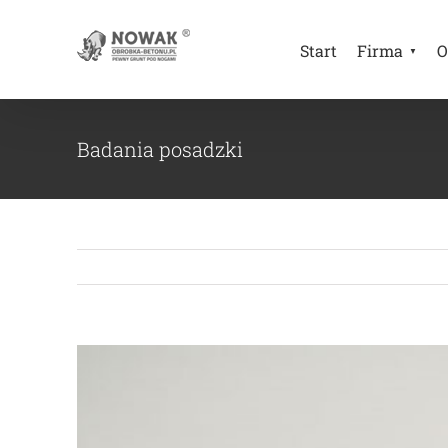
Przejdź
do
Start
Firma
O
zawartości
Badania posadzki
Pokaż
większy
obrazek