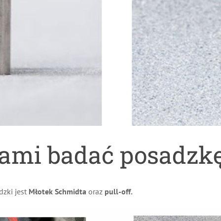
iami badać posadzk
zki jest
Młotek Schmidta
oraz
pull-off.