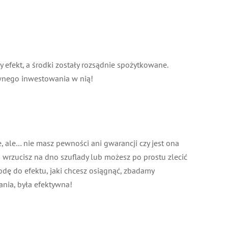
 efekt, a środki zostały rozsądnie spożytkowane.
ownego inwestowania w nią!
 ale… nie masz pewności ani gwarancji czy jest ona
j wrzucisz na dno szuflady lub możesz po prostu zlecić
dę do efektu, jaki chcesz osiągnąć, zbadamy
ania, była efektywna!