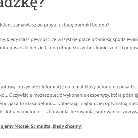
adzkę?
 klient zamawiasz po prostu usługę obróbki betonu?
my, kiedy masz pewność, że wszystkie prace przyniosą spodziewany
ontu posadzki będzie Ci ona długo służyć bez konieczności pon
ysłową, otrzymałeś informację na temat klasy betonu na posadzce,
oko… Oczywiście możesz zlecić wykonanie ekspertyzy, którą późnie
wno, jaka to klasa betonu… Dobierając najbardziej optymalną meto
k, dobrana metoda – szlifowania, frezowania, śrutowania czy zryw
sujemy Młotek Schmidta, kiedy chcemy: