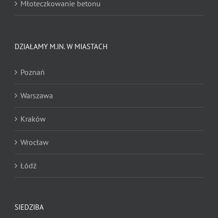
Młoteczkowanie betonu
Nacinanie
DZIAŁAMY M.IN. W MIASTACH
Nacinanie pod odwodnienia liniowe
Poznań
Zrywanie wykładzin dywanowych
Warszawa
Zrywanie posadzek żywicznych
Kraków
Zrywanie posadzek przemysłowych
Wrocław
Zrywanie posadzek i nawierzchni sportowych
Łódź
Zrywanie parkietów
Zrywanie papy i bitumów
SIEDZIBA
Zrywanie nawierzchni nietypowych