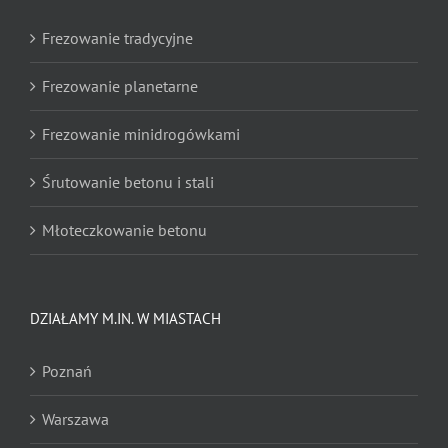
Frezowanie tradycyjne
Frezowanie planetarne
Frezowanie minidrogówkami
Śrutowanie betonu i stali
Młoteczkowanie betonu
Nacinanie
DZIAŁAMY M.IN. W MIASTACH
Nacinanie pod odwodnienia liniowe
Poznań
Zrywanie wykładzin dywanowych
Warszawa
Zrywanie posadzek żywicznych