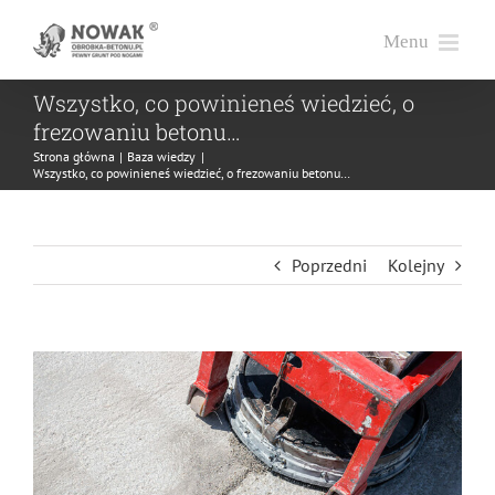
Przejdź
do
zawartości
Wszystko, co powinieneś wiedzieć, o
frezowaniu betonu…
Strona główna
Baza wiedzy
Wszystko, co powinieneś wiedzieć, o frezowaniu betonu…
Poprzedni
Kolejny
Pokaż
większy
obrazek