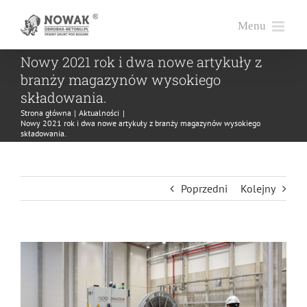
Przejdź
do
zawartości
Nowy 2021 rok i dwa nowe artykuły z
branży magazynów wysokiego
składowania.
Strona główna
Aktualności
Nowy 2021 rok i dwa nowe artykuły z branży magazynów wysokiego
składowania.
Poprzedni
Kolejny
Pokaż
większy
obrazek