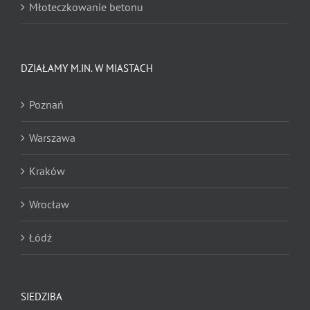
Młoteczkowanie betonu
Nacinanie
DZIAŁAMY M.IN. W MIASTACH
Nacinanie pod odwodnienia liniowe
Poznań
Zrywanie wykładzin dywanowych
Warszawa
Zrywanie posadzek żywicznych
Kraków
Zrywanie posadzek przemysłowych
Wrocław
Zrywanie posadzek i nawierzchni sportowych
Łódź
Zrywanie parkietów
Zrywanie papy i bitumów
SIEDZIBA
Zrywanie nawierzchni nietypowych